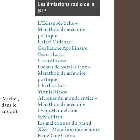
Les émissions radio de la
BIP
L’Echappée belle –
Marathon de mémoire
poétique
Rafael Cadenas
Guillaume Apollinaire
Garcia Lorca
Cesare Pavese
Poèmes de tous les feux –
Marathon de mémoire
poétique
Charles Cros
Yannis Ritsos
Afriques du monde entier –
c Michel,
Marathon de mémoire
 dans le
Ossip Mandelstam
e ans ont
Sylvia Plath
Les mal connus du grand
XXe – Marathon de mémoire
René-Guy Cadou