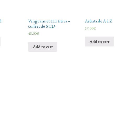
d
Vingt ans et 111 titres –
Arbatz de A à Z
coffret de 6 CD
17,00
€
48,00
€
Add to cart
Add to cart