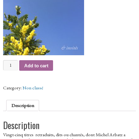
Cesare
Add to cart
Pavese
-
L'ami
qui
Category:
Non classé
dort
quantity
Description
Description
Vingt-cinq titres retraduits, dits ou chantés, dont Michel Arbatz a