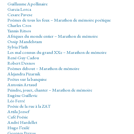
Guillaume Apollinaire
Garcia Lorca
Cesare Pavese
Poèmes de tous les feux – Marathon de mémoire poétique
Charles Cros
Yannis Ritsos
Afriques du monde entier – Marathon de mémoire
Ossip Mandelstam
Sylvia Plath
Les mal connus du grand XXe – Marathon de mémoire
René-Guy Cadou
Robert Desnos
Poèmes debout – Marathon de mémoire
Alejandra Pizarnik
Poètes sur la banquise
Antonin Artaud
Peindre, jouer, chanter – Marathon de mémoire
Eugène Guillevic
Léo Ferré
Poésie de la rue à la ZAT
Attila Jozsef
Café Poésie
André Hardellet
Hugo l’exilé
Georges Perros