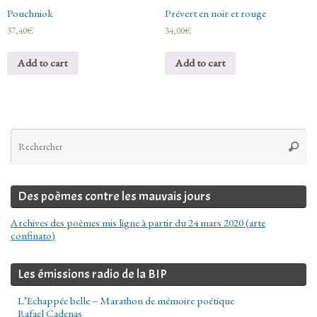
Pouchniok
Prévert en noir et rouge
37,40
€
34,00
€
Add to cart
Add to cart
Re
Reche
po
:
Des poèmes contre les mauvais jours
Archives des poèmes mis ligne à partir du 24 mars 2020 (arte
confinato)
Les émissions radio de la BIP
L’Echappée belle – Marathon de mémoire poétique
Rafael Cadenas