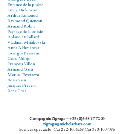
Enfance de la poésie
Emily Dickinson
Arthur Rimbaud
Raymond Queneau
Armand Robin
Paysage de la poésie
Roland Dubillard
Vladimir Maiakovski
Anna Akhmatova
Georges Brassens
César Vallejo
François Villon
Armand Gatti
Marina Tsvetaeva
Boris Vian
Jacques Prévert
René Char
Compagnie Zigzags – +33 (0)6 68 57 72 05
zigzags@michelarbatz.com
licences spectacle : Cat 2 : 2-1006268 Cat 3 : 3-1007986